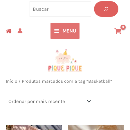
Ir
Pesquisa
para
o
MENU
conteúdo
Início
/ Produtos marcados com a tag “Basketball”