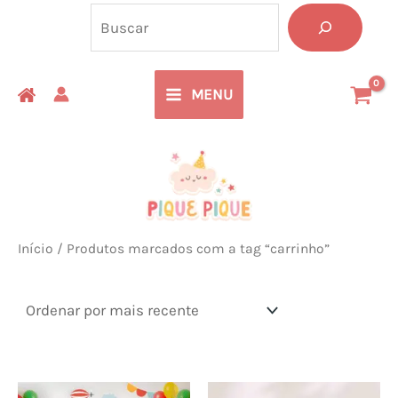
Ir
Pesquisa
para
o
MENU
conteúdo
Início
/ Produtos marcados com a tag “carrinho”