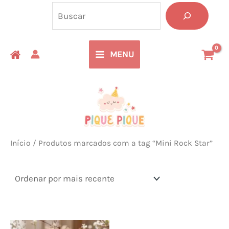
Ir
Pesquisa
para
o
MENU
conteúdo
Início
/ Produtos marcados com a tag “Mini Rock Star”