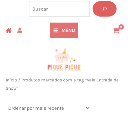
Ir
Pesquisa
para
o
MENU
conteúdo
Início
/ Produtos marcados com a tag “Vale Entrada de
Show”