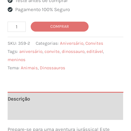
Teste antes de comprar
Pagamento 100% Seguro
Convite
COMPRAR
Aniversário
SKU:
359-2
Categorias:
Aniversário
,
Convites
Dinossauros
Tags:
aniversário
,
convite
,
dinossauro
,
editável
,
quantidade
meninos
Tema:
Animais
,
Dinossauros
Descrição
Informação adicional
Prepare-se para uma aventura jurássica! Este