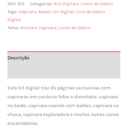
SKU:
B15
Categorias:
Kits Digitais
,
Livros de Colorir
Livro
Tags:
Capivara
,
Kawaii
,
Kit digital
,
Livro de Colorir
de
Digital
Colorir
Tema:
Animais
,
Capivara
,
Livros de Colorir
–
Capivaras
Fofas
quantidade
Descrição
Informação adicional
Este kit digital traz 45 páginas exclusivas com
capivaras em cenários fofos e divertidos: capivara
no balão, capivara voando com balões, capivara na
chuva, capivara exploradora e muitas outras cenas
encantadoras.