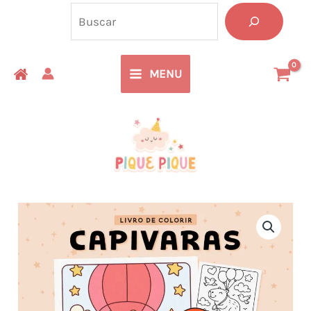
Ir
Pesquisa
Livro
para
de
o
Colorir
MENU
conteúdo
–
Capivaras
Fofas
quantidade