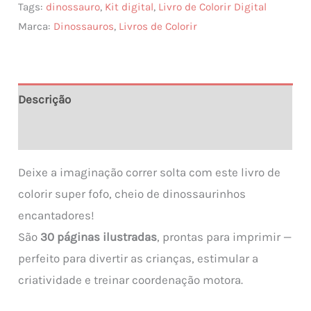
Tags:
dinossauro
,
Kit digital
,
Livro de Colorir Digital
Livro
Marca:
Dinossauros
,
Livros de Colorir
De
Colorir
Dinossauros
quantidade
Descrição
Informação adicional
Deixe a imaginação correr solta com este livro de
colorir super fofo, cheio de dinossaurinhos
encantadores!
São
30 páginas ilustradas
, prontas para imprimir —
perfeito para divertir as crianças, estimular a
criatividade e treinar coordenação motora.