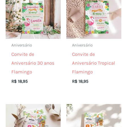
Aniversário
Aniversário
Convite de
Convite de
Aniversário 30 anos
Aniversário Tropical
Flamingo
Flamingo
R$
18,95
R$
18,95