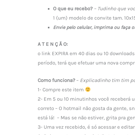
O que eu recebo?
– Tudinho que voc
1 (um) modelo de convite tam. 10x1
Envie pelo celular, imprima ou faça o
A T E N Ç Ã O:
o link EXPIRA em 40 dias ou 10 downloads
período, terá que efetuar uma nova compr
Como funciona?
–
Explicadinho tim tim po
1- Compre este item
2- Em 5 ou 10 minutinhos você receberá u
correto – O hotmail não gosta da gente, sn
está lá! – Mas se não estiver, grita pra 
3- Uma vez recebido, é só acessar e editar