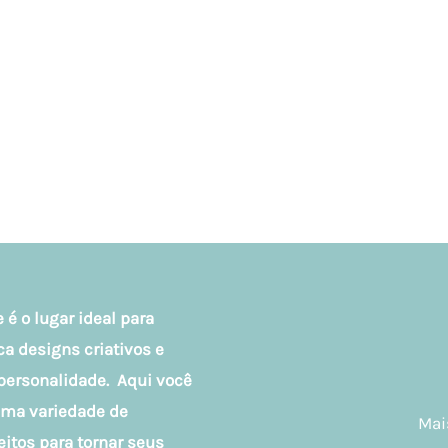
 é o lugar ideal para
 designs criativos e
personalidade. Aqui você
uma variedade de
Mai
eitos para tornar seus