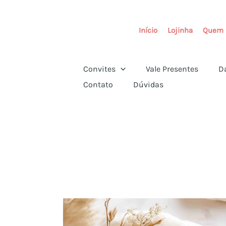
Ir
para
Início
Lojinha
Quem 
o
conteúdo
Convites
Vale Presentes
D
Contato
Dúvidas