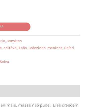
AR
rio
,
Convites
e
,
editável
,
Leão
,
Leãozinho
,
meninos
,
Safari
,
Selva
e animais, masss não pude! Eles crescem,