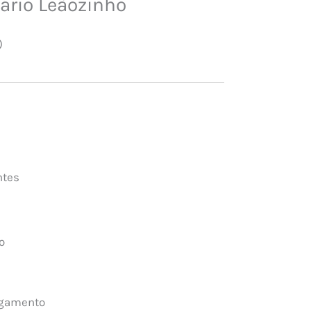
ário Leãozinho
)
ntes
o
agamento