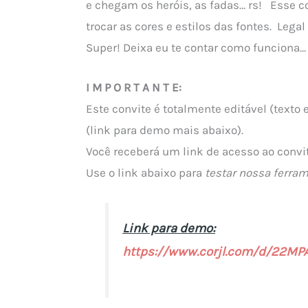
e chegam os heróis, as fadas… rs! Esse c
trocar as cores e estilos das fontes. Legal
Super! Deixa eu te contar como funciona…
I M P O R T A N T E:
Este convite é totalmente editável (texto 
(link para demo mais abaixo).
Você receberá um link de acesso ao conv
Use o link abaixo para
testar nossa ferra
Link para demo:
https://www.corjl.com/d/22MP