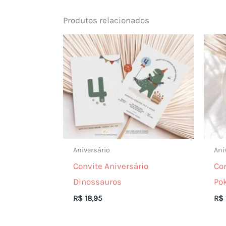
Produtos relacionados
Aniversário
Ani
Convite Aniversário
Con
Dinossauros
Po
R$
18,95
R$