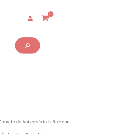
Aniversário
Leãozinho
quantidade
Buscar...
Convite de Aniversário Leãozinho