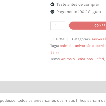
Teste antes de comprar
Pagamento 100% Seguro
Convite
COMPR
de
SKU:
353-1
Categorias:
Aniversá
Aniversário
Tags:
animais
,
aniversário
,
convit
Leãozinho
Selva
quantidade
Tema:
Animais
,
Leãozinho
,
Safari
,
pudesse, todos os aniversários dos meus filhos seriam d