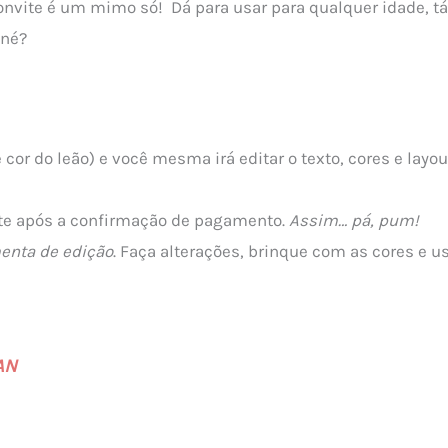
onvite é um mimo só! Dá para usar para qualquer idade, t
 né?
e cor do leão) e você mesma irá editar o texto, cores e lay
ite após a confirmação de pagamento.
Assim… pá, pum!
menta de edição
. Faça alterações, brinque com as cores e us
AN