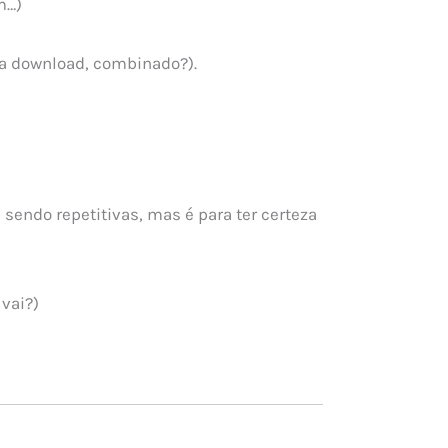
m…)
via download, combinado?).
endo repetitivas, mas é para ter certeza
vai?)