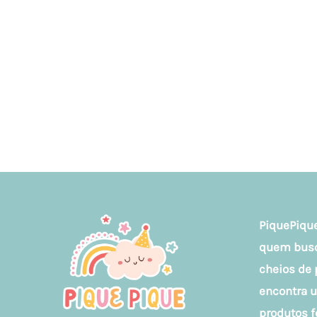
PiquePique
quem busca
cheios de 
encontra 
produtos f