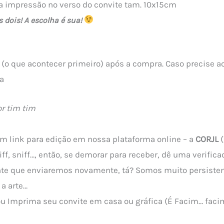
 impressão no verso do convite tam. 10x15cm
s dois! A escolha é sua!
 (o que acontecer primeiro) após a compra. Caso precise 
a
r tim tim
m link para edição em nossa plataforma online – a
CORJL
(
iff, sniff…, então, se demorar para receber, dê uma verifi
gente que enviaremos novamente, tá? Somos muito persisten
 a arte…
 ou Imprima seu convite em casa ou gráfica (É Facim… faci