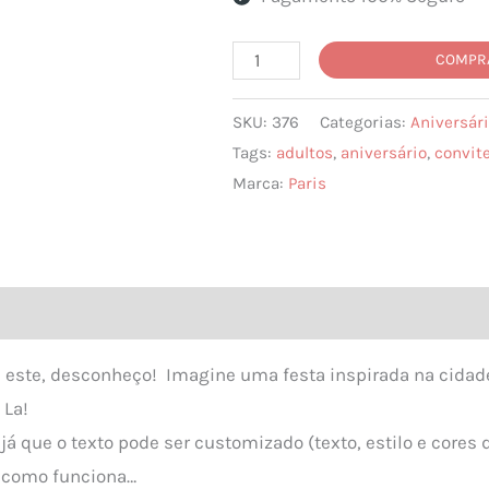
Convite
COMPR
Aniversário
SKU:
376
Categorias:
Aniversár
Paris
Tags:
adultos
,
aniversário
,
convit
quantidade
Marca:
Paris
este, desconheço! Imagine uma festa inspirada na cidad
 La!
 já que o texto pode ser customizado (texto, estilo e cores
r como funciona…