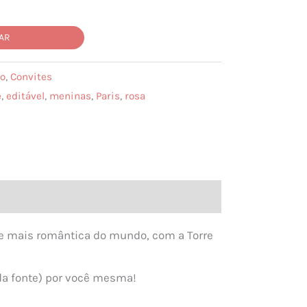
AR
io
,
Convites
e
,
editável
,
meninas
,
Paris
,
rosa
e mais romântica do mundo, com a Torre
 da fonte) por você mesma!