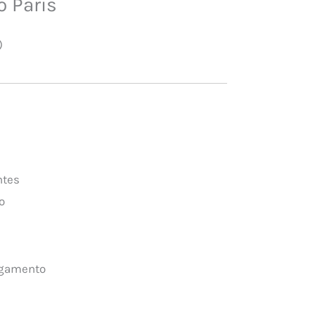
o Paris
)
ntes
o
agamento