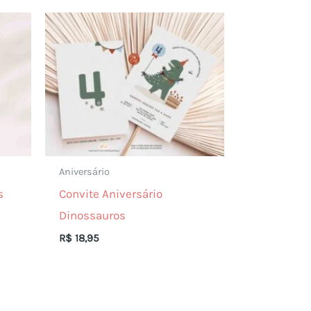
Aniversário
s
Convite Aniversário
Dinossauros
R$
18,95