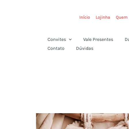
Ir
para
Início
Lojinha
Quem 
o
conteúdo
Convites
Vale Presentes
D
Contato
Dúvidas