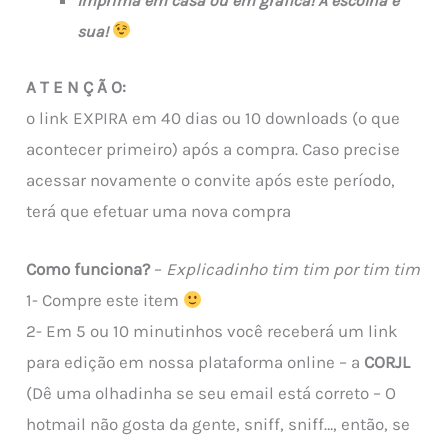
Imprima em casa ou em gráfica! A escolha é
sua!
A T E N Ç Ã O:
o link EXPIRA em 40 dias ou 10 downloads (o que
acontecer primeiro) após a compra. Caso precise
acessar novamente o convite após este período,
terá que efetuar uma nova compra
Como funciona?
–
Explicadinho tim tim por tim tim
1- Compre este item
2- Em 5 ou 10 minutinhos você receberá um link
para edição em nossa plataforma online – a
CORJL
(Dê uma olhadinha se seu email está correto – O
hotmail não gosta da gente, sniff, sniff…, então, se