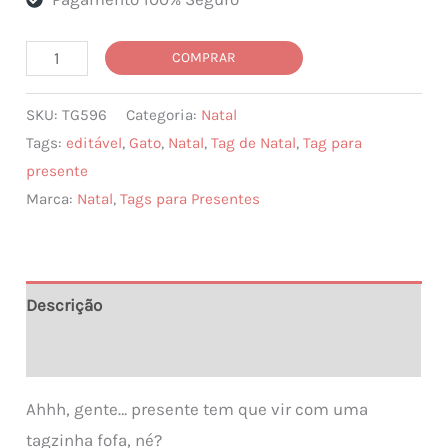
Tags
COMPRAR
de
SKU:
TG596
Categoria:
Natal
Natal
Tags:
editável
,
Gato
,
Natal
,
Tag de Natal
,
Tag para
para
presente
Imprimir
Marca:
Natal
,
Tags para Presentes
Gatos
–
Kit
com
Descrição
2
Informação adicional
Tags
quantidade
Ahhh, gente… presente tem que vir com uma
tagzinha fofa, né?